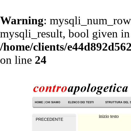
Warning
: mysqli_num_rows
mysqli_result, bool given in
/home/clients/e44d892d562
on line
24
HOME
|
CHI SIAMO
ELENCO DEI TESTI
STRUTTURA DEL 
inizio testo
PRECEDENTE