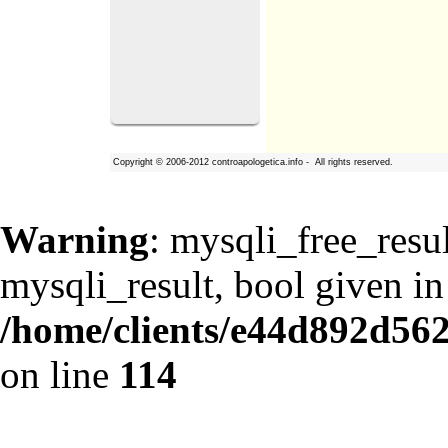
Copyright
©
2006-2012 controapologetica.info - All rights reserved.
Warning
: mysqli_free_resul
mysqli_result, bool given in
/home/clients/e44d892d562
on line
114