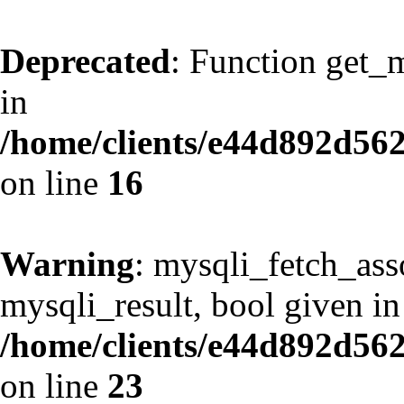
Deprecated
: Function get_
in
/home/clients/e44d892d562
on line
16
Warning
: mysqli_fetch_ass
mysqli_result, bool given in
/home/clients/e44d892d562
on line
23