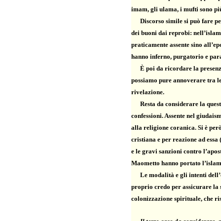
imam, gli ulama, i mufti sono più
Discorso simile si può fare per
dei buoni dai reprobi: nell’islam
praticamente assente sino all’ep
hanno inferno, purgatorio e para
È poi da ricordare la presenza
possiamo pure annoverare tra le 
rivelazione.
Resta da considerare la questi
confessioni. Assente nel giudais
alla religione coranica. Si è per
cristiana e per reazione ad essa
e le gravi sanzioni contro l’apost
Maometto hanno portato l’islam 
Le modalità e gli intenti dell’es
proprio credo per assicurare la 
colonizzazione spirituale, che r