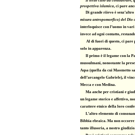
Il terzo caso da considerare, qu
prospettiva islamica
, ci pare an
Di grande riievo è senz’altro 
misura antropomorfico) del Dio c
interloquisce con l’uomo in vari 
invece ad ogni contatto, restando
Al di fuori di questo, ci pare p
solo in apparenza.
Il primo è il legame con la Pal
mussulmani, nonostante la prese
Aqsa (quella da cui Maometto sar
dell’arcangelo Gabriele), il vinc
Mecca e con Medina.
Ma anche per cristiani e giudei 
un legame storico e affettivo, no
carattere etnico della loro confe
L’altro elemento di consonanz
Bibbia ebraica. Ma non occorre n
tanto illusoria, a nostro giudizi