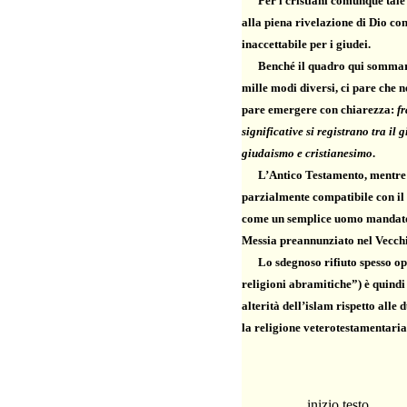
Per i cristiani comunque tale 
alla piena rivelazione di Dio c
inaccettabile per i giudei.
Benché il quadro qui sommari
mille modi diversi, ci pare che 
pare emergere con chiarezza:
fr
significative si registrano tra i
giudaismo e cristianesimo
.
L’Antico Testamento, mentre 
parzialmente compatibile con il
come un semplice uomo mandato d
Messia preannunziato nel Vecch
Lo sdegnoso rifiuto spesso oppos
religioni abramitiche”) è quindi 
alterità dell’islam rispetto alle
la religione veterotestamentaria 
inizio testo