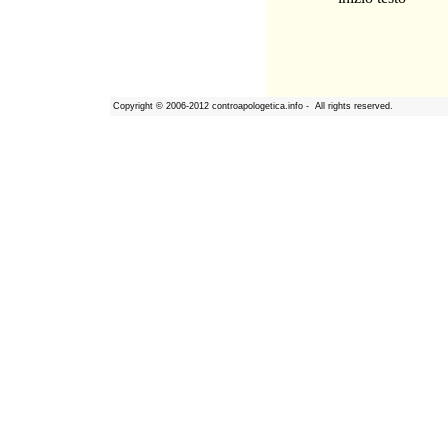
Copyright
©
2006-2012 controapologetica.info - All rights reserved.