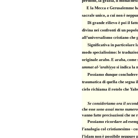
perdono, la grazia, il monaches
E la Mecca e Gerusalemme hanno
sacrale unico, a cui non è neppu
Di grande rilievo è poi il fa
divina nei confronti di un popolo
all’universalismo cristiano che p
Significativa in particolare la 
modo specialissimo: le traduzion
originale arabo. E araba, come s
ummat al-‛arabiyya
si indica la
Possiamo dunque concludere c
traumatica di quella che segna 
cielo richiama il rotolo che Ya
Se consideriamo ora il secondo c
che esse
sono assai meno numerose
vanno fatte precisazioni che ne 
Possiamo ricordare ad esempi
l’analogia col cristianesimo - co
l’islam non è possibile neppure 