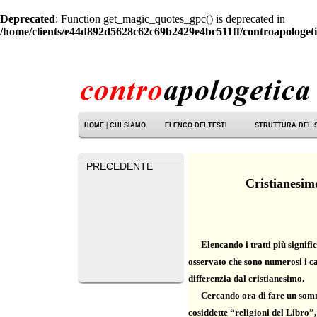
Deprecated
: Function get_magic_quotes_gpc() is deprecated in
/home/clients/e44d892d5628c62c69b2429e4bc511ff/controapologetic
HOME
|
CHI SIAMO
ELENCO DEI TESTI
STRUTTURA DEL 
PRECEDENTE
Cristianesim
Elencando i tratti più signific
osservato che sono numerosi i cas
differenzia dal cristianesimo.
Cercando ora di fare un sommar
cosiddette “religioni del Libro