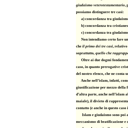
giudaismo veterotestamentario
, 
possiamo distinguere tre casi:
a) concordanza tra giudaismo e
b) concordanza tra cristianesim
c) concordanza tra giudaismo e 
Non intendiamo certo fare un 
che
il primo dei tre casi
, relativ
soprattutto
, quello che raggrupp
Oltre ai due dogmi fondamenta
caso, in quanto prerogative crist
del nostro elenco, che ne conta u
Anche nell’islam, infatti, come
giustificazione per mezzo della 
d’altra parte, anche nell’islam 
maiale), il divieto di rappresenta
contatto (e anche in questo caso 
Islam e giudaismo sono poi acco
meccanismo di beatificazione e c